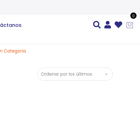
0
áctanos
in Categoría