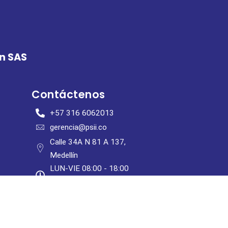
ón SAS
Contáctenos
+57 316 6062013
gerencia@psii.co
Calle 34A N 81 A 137,
Medellín
LUN-VIE 08:00 - 18:00
SABADO 09:00 - 13:00
a