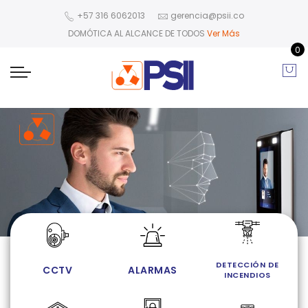
+57 316 6062013
gerencia@psii.co
DOMÓTICA AL ALCANCE DE TODOS
Ver Más
0
IR A TIENDA
DETECCIÓN DE
CCTV
ALARMAS
INCENDIOS