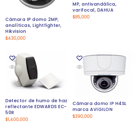
MP, antivandálica,
varifocal, DAHUA
$
85,000
Cámara IP domo 2MP,
analíticas, Lightfighter,
Hikvision
$
430,000
Detector de humo de haz
Cámara domo IP H4SL
reflectante EDWARDS EC-
marca AVIGILON
50R
$
390,000
$
1,400,000