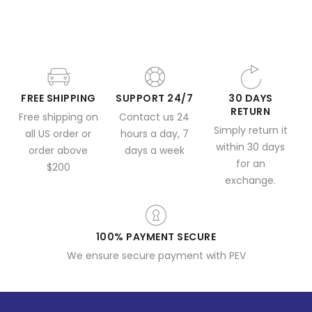
FREE SHIPPING
SUPPORT 24/7
30 DAYS
RETURN
Free shipping on
Contact us 24
Simply return it
all US order or
hours a day, 7
within 30 days
order above
days a week
for an
$200
exchange.
100% PAYMENT SECURE
We ensure secure payment with PEV